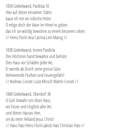
1834 Giebelwand, Pardisla 10
Hier auf dieser einsamen Stätte
baue ich mir ein irdische Hütte
O möge doch der Vater im Himel es geben
das ich sie würdig bewohne zu einem besseren Leben.
// Heinz Florin Ana Catrina Lem Marug //
1838 Giebelwand, Innere Pardisla
Des Höchsten hand bewahre und behüte
Dies Haus vor Schäden jeder Art,
Er wende ab Durch seine grosse Güte
Verheerende Fluthen und Feuersgefahr!
// Andreas Conzet Luzia Minsch Martin Conzet //
1840 Giebelwand, Oberdorf 38
O Gott bewahr uns dises Haus,
vor Feuer und Unglück aller Art,
und dieses Hauses Herr,
sei du mein Heiland Jesus Christ!
// Hans Hatz Heinz Florin Jakob Hatz Christian Hatz //