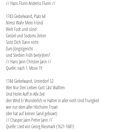
// Hans Flurin Anderiss Flurin //
1743 Giebelwand, Platz 64
Nimst Wahr Mein Fründ
Welt Todt und sünd
Greüel und Sodoms Zeiten
Solst Dich Dann nicht
Zum Jüngstgericht
und Sterben Früh ber(e)iten?
// Hans Jann Christen Jann //
Quelle: nach 1. Mose 19
1744 Giebelwand, Unterdorf 52
Wer Nur Den Lieben Gott Läst Waltten
Und Hofet Auff in Alle Zeit
den Wird Er Wunderlich er Halten in aller noth Und Trurigkeit
wer nur dem aller Höchsten Truwt
(der hat auf keinen Sand gebuwt)
// Chasper Jann Petter Jann //
Quelle: Lied von Georg Neumark (1621-1681)