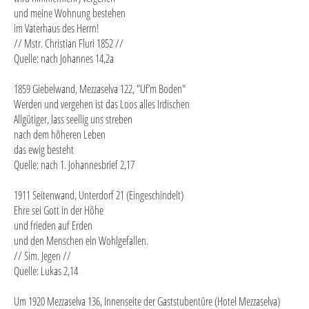
und meine Wohnung bestehen
im Vaterhaus des Herrn!
// Mstr. Christian Fluri 1852 //
Quelle: nach Johannes 14,2a
1859 Giebelwand, Mezzaselva 122, "Uf’m Boden"
Werden und vergehen ist das Loos alles Irdischen
Allgütiger, lass seellig uns streben
nach dem höheren Leben
das ewig besteht
Quelle: nach 1. Johannesbrief 2,17
1911 Seitenwand, Unterdorf 21 (Eingeschindelt)
Ehre sei Gott in der Höhe
und frieden auf Erden
und den Menschen ein Wohlgefallen.
// Sim. Jegen //
Quelle: Lukas 2,14
Um 1920 Mezzaselva 136, Innenseite der Gaststubentüre (Hotel Mezzaselva)