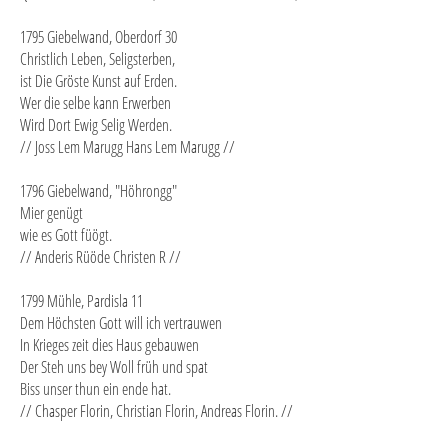
1795 Giebelwand, Oberdorf 30
Christlich Leben, Seligsterben,
ist Die Gröste Kunst auf Erden.
Wer die selbe kann Erwerben
Wird Dort Ewig Selig Werden.
// Joss Lem Marugg Hans Lem Marugg //
1796 Giebelwand, "Höhrongg"
Mier genügt
wie es Gott füögt.
// Anderis Rüöde Christen R //
1799 Mühle, Pardisla 11
Dem Höchsten Gott will ich vertrauwen
In Krieges zeit dies Haus gebauwen
Der Steh uns bey Woll früh und spat
Biss unser thun ein ende hat.
// Chasper Florin, Christian Florin, Andreas Florin. //