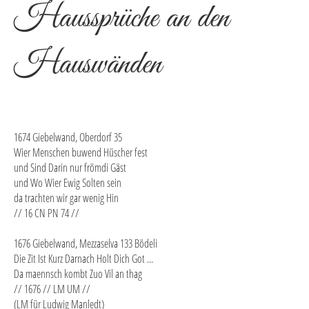
Haussprüche an den
Hauswänden
1674 Giebelwand, Oberdorf 35
Wier Menschen buwend Hüscher fest
und Sind Darin nur frömdi Gäst
und Wo Wier Ewig Solten sein
da trachten wir gar wenig Hin
// 16 CN PN 74 //
1676 Giebelwand, Mezzaselva 133 Bödeli
Die Zit Ist Kurz Darnach Holt Dich Got ...
Da maennsch kombt Zuo Vil an thag
// 1676 // LM UM //
(LM für Ludwig Manledt)