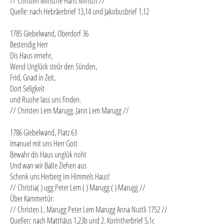
// Christen Minsche Hans Minsch //
Quelle: nach Hebräerbrief 13,14 und Jakobusbrief 1,12
1785 Giebelwand, Oberdorf 36
Bestendig Herr
Dis Haus ernehr,
Wend Unglück steür den Sünden,
Frid, Gnad in Zeit,
Dort Seligkeit
und Ruohe lass uns finden.
// Christen Lem Marugg. Jann Lem Marugg //
1786 Giebelwand, Platz 63
Imanuel mit uns Herr Gott
Bewahr dis Haus unglük noht
Und wan wir Balte Ziehen aus
Schenk uns Herberg im Himmels Haus!
// Christia( ) ugg Peter Lem ( ) Marugg ( ) Marugg //
Über Kammertür:
// Christen L. Marugg Peter Lem Marugg Anna Nuttli 1752 //
Quellen: nach Matthäus 1,23b und 2. Korintherbrief 5,1c