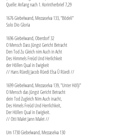
Quelle: Anfang nach 1. Korintherbrief 7,29
1676 Giebelwand, Mezzaselva 133, "Bödeli"
Solo Dio Gloria
1696 Giebelwand, Oberdorf 32
O Mensch Dass Jüngst Gericht Betracht
Den Tod Zu Gleich nim Auch in Acht
Des Himmels Freüd Und Herlichkeit
der Höllen Qual in Ewigkeit
// Hans Rüedij Jacob Rüedi Elsa Ü Rüedi //
1699 Giebelwand, Mezzaselva 139, "Unter Höfji"
O Mensch das Jüngst Gericht Betracht
dein Tod Zugleich Nim Auch inacht,
Des Himels Freüd Und Herrlichkeit,
Der Höllen Qual in Ewigkeit.
// Otti Malet Jann Malet //
Um 1730 Giebelwand, Mezzaselva 130