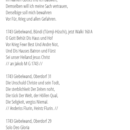
Demselben will ich meine Sach vertrauen,
Derselbige soll mich bewahren
Vor Für, Krieg und allen Gefahren.
1743 Giebelwand, Bündi (Türmji-Hüschi), jetzt Walki 160 A
O Gott Behüt Dis Haus und Hof
Vor Krieg Fewr Best Und Andre Not,
Und Dis Hauses Batron und Fürst
Sei unser Heiland Jesus Christ
// an Jakob M G 1743 //
1743 Giebelwand, Oberdorf 31
Die Unschuld Christe und sein Todt,
Die sterblichkeit Der Zeiten noht,
Die tück Der Welt, der Höllen Qual,
Die Seligkeit, vergiss Niemal.
// Anderiss Flurin, Heintz Flurin. //
1743 Giebelwand, Oberdorf 29
Solo Deo Gloria