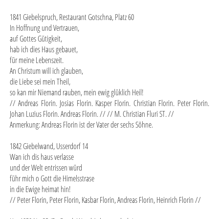
1841 Giebelspruch, Restaurant Gotschna, Platz 60
In Hoffnung und Vertrauen,
auf Gottes Gütigkeit,
hab ich dies Haus gebauet,
für meine Lebenszeit.
An Christum will ich glauben,
die Liebe sei mein Theil,
so kan mir Niemand rauben, mein ewig glüklich Heil!
// Andreas Florin. Josias Florin. Kasper Florin. Christian Florin. Peter Florin.
Johan Luzius Florin. Andreas Florin. // // M. Christian Fluri ST. //
Anmerkung: Andreas Florin ist der Vater der sechs Söhne.
1842 Giebelwand, Usserdorf 14
Wan ich dis haus verlasse
und der Welt entrissen würd
führ mich o Gott die Himelsstrase
in die Ewige heimat hin!
// Peter Florin, Peter Florin, Kasbar Florin, Andreas Florin, Heinrich Florin //