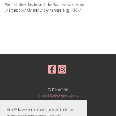
Wo uns Hülfe ist beschieden Lieber Wanderer da ist Frieden.
// Erbaut durch Christian und Anna Kasper Nigg. 1966 //
© Pro Serneus
Erstellt mit ClubDesk Vereinssoftware
Diese Website verwendet Cookies, um bspw. Inhalte und
Informationen zu personalisieren.
Mehr Infos