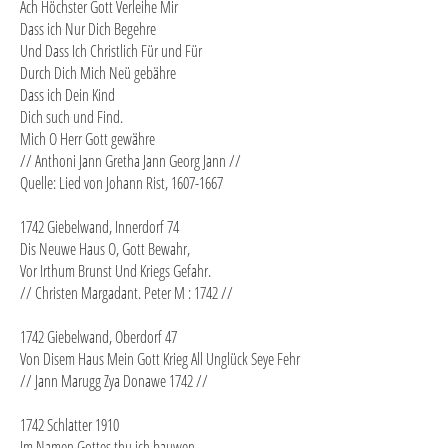
Ach Höchster Gott Verleihe Mir
Dass ich Nur Dich Begehre
Und Dass Ich Christlich Für und Für
Durch Dich Mich Neü gebähre
Dass ich Dein Kind
Dich such und Find.
Mich O Herr Gott gewähre
// Anthoni Jann Gretha Jann Georg Jann //
Quelle: Lied von Johann Rist, 1607-1667
1742 Giebelwand, Innerdorf 74
Dis Neuwe Haus O, Gott Bewahr,
Vor Irthum Brunst Und Kriegs Gefahr.
// Christen Margadant. Peter M : 1742 //
1742 Giebelwand, Oberdorf 47
Von Disem Haus Mein Gott Krieg All Unglück Seye Fehr
// Jann Marugg Zya Donawe 1742 //
1742 Schlatter 1910
Im Namen Gottes thu ich bauwen,