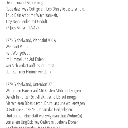
Den niemand Meide mag
Rede dass, was Gott gefelt, Leb Ohn alle Lasterschuld,
Thuo Dein Ambt mit Wachtsamkeit,
Trag Dein Leiden mit Gedult.
// Joss Minsch.1774 //
1775 Giebelwand, Plandaluf 930 A
Wer Gott Vertraut
hatt Wol gebaut
im Himmel und Auf Erden
wer Sich verlast auff Jesum Christ
dem soll (der Himmel werden).
1779 Giebelwand, Unterdorf 27
Wir bauen Häüser auf Mit Kosten Müh und Sorgen
Da wir in kurtzer Zeit villeicht scho bis auf morgen
Marschieren Bloss davon: Drum lass uns wol erwägen
O Gott die kurtze Zeit Dar an das Heil gelegen
Und suchen eine Statt wo Ewig man thut Wohne(n)
von allem Unglück frey Geziert mit Lebens Kronen.