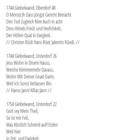
1744 Giebelwand, Oberdorf 48
O Mens(c)h Dass Jüngst Gericht Betracht
Den Tod Zugleich Nim Auch In acht
Dess Himels Freüt und Herlichkeit,
Der Höllen Qual in Ewigkeit.
// Christen Rüdi Hans Rüe( )alentin Rüedi. //
1744 Giebelwand, Unterdorf 26
Jesu Wohn in Disem Hauss,
Weiche Nimmermehr Daraus,
Wohn Mit Deiner Gnad Darin,
Weil ich Sonst Verlassen Bin.
// Hanss Janni Kilias Jann //
1754 Giebelwand, Unterdorf 22
Gott sey Mein Theil,
So ist mir Feil,
Was Köstlich Scheind auff Erden
Weil hier
in Zeit, und Ewigkeit,