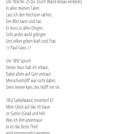
Um 1850 Nr. 25 (Ev. Durch Wand Anbau verdeckt)
In allen meinen Taten
Lass ich den Höchsten rathen,
Der Alles kann und hat,
Er muss zu allen Dingen,
Solls andes wohl gelingen
Uns selber geben Kraft und That.
// Paul Grass //
Um 1850 Spruch
Dieses Haus hab ich erbaut,
Dabei allein auf Gott vertraut.
Menschenhülff’ war nicht dabei;
Denn keiner kam, des Hülff’ mir sei.
1852 Giebelwand, Innerdorf 67
Mein Glück auf das ich baue
ist Gottes (Gnad und Heil
Was ich ihm anvertraue
es ist das beste Theil
wird nimmermehr) vergehen