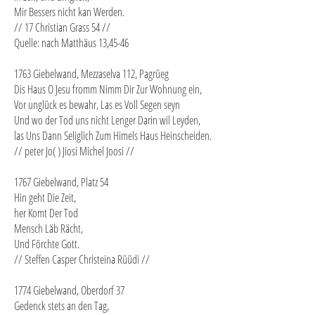
Mir Bessers nicht kan Werden.
// 17 Christian Grass 54 //
Quelle: nach Matthäus 13,45-46
1763 Giebelwand, Mezzaselva 112, Pagrüeg
Dis Haus O Jesu fromm Nimm Dir Zur Wohnung ein,
Vor unglück es bewahr, Las es Voll Segen seyn
Und wo der Tod uns nicht Lenger Darin wil Leyden,
las Uns Dann Seliglich Zum Himels Haus Heinscheiden.
// peter Jo( ) Jiosi Michel Joosi //
1767 Giebelwand, Platz 54
Hin geht Die Zeit,
her Komt Der Tod
Mensch Läb Rächt,
Und Förchte Gott.
// Steffen Casper Christeina Rüüdi //
1774 Giebelwand, Oberdorf 37
Gedenck stets an den Tag,