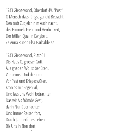
1743 Giebelwand, Oberdorf 49, "Post"
O Mensch dass Jüngst gericht Betracht,
Den todt Zugleich nim Auchinacht,
des Himmels Freüt und Herrlichkeit,
Der höllen Qual in Ewigkeit.
// Anna Rüede Elsa Garbalde //
1743 Giebelwand, Platz 61
Dis Haus O, grosser Gott,
Aus gnaden Wollst behüten,
Vor brunst Und diebenrott
Vor Pest und Kriegeswüten,
Krön es mit Segen vil,
Und lass uns Wohl betrachten
Das wir Als frömde Gest,
darin Nur übernachten
Und immer Reisen fort,
Durch Jahmerfolles Leben,
Bis Uns in Zion dort,