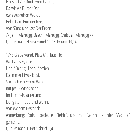
Ein Statt Zur Ruob wird Geben,
Da wir Als Bürger Dan
ewig Ausruhen Werden,
Befreit am End der Reis,
Von Sünd und last Der Erden
// Jann Marrugg, Baschli Marrugg, Christian Marrugg //
Quelle: nach Hebräerbrief 11,13-16 und 13,14
1743 Giebelwand, Platz 61, Haus Florin
Weil alles Eytel ist
Und flüchtig Hier auf erden,
Da immer Etwas brist,
Such ich ein Erb zu Werden,
mit Jesu Gottes sohn,
im Himmels vatterlandt,
Der güter Freüd und wohn,
Von ewigem Bestandt.
Anmerkung: "brist" bedeutet "fehlt", und mit "wohn" ist hier "Wonne"
gemeint.
Quelle: nach 1. Petrusbrief 1,4