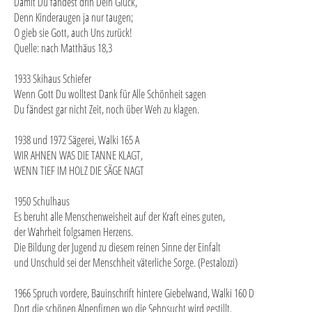
Damit Du fändest drin Dein Glück,
Denn Kinderaugen ja nur taugen;
O gieb sie Gott, auch Uns zurück!
Quelle: nach Matthäus 18,3
1933 Skihaus Schiefer
Wenn Gott Du wolltest Dank für Alle Schönheit sagen
Du fändest gar nicht Zeit, noch über Weh zu klagen.
1938 und 1972 Sägerei, Walki 165 A
WIR AHNEN WAS DIE TANNE KLAGT,
WENN TIEF IM HOLZ DIE SÄGE NAGT
1950 Schulhaus
Es beruht alle Menschenweisheit auf der Kraft eines guten,
der Wahrheit folgsamen Herzens.
Die Bildung der Jugend zu diesem reinen Sinne der Einfalt
und Unschuld sei der Menschheit väterliche Sorge. (Pestalozzi)
1966 Spruch vordere, Bauinschrift hintere Giebelwand, Walki 160 D
Dort die schönen Alpenfirnen wo die Sehnsucht wird gestillt.