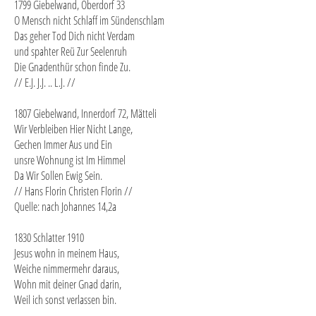
1799 Giebelwand, Oberdorf 33
O Mensch nicht Schlaff im Sündenschlam
Das geher Tod Dich nicht Verdam
und spahter Reü Zur Seelenruh
Die Gnadenthür schon finde Zu.
// E.J. J.J. .. L.J. //
1807 Giebelwand, Innerdorf 72, Mätteli
Wir Verbleiben Hier Nicht Lange,
Gechen Immer Aus und Ein
unsre Wohnung ist Im Himmel
Da Wir Sollen Ewig Sein.
// Hans Florin Christen Florin //
Quelle: nach Johannes 14,2a
1830 Schlatter 1910
Jesus wohn in meinem Haus,
Weiche nimmermehr daraus,
Wohn mit deiner Gnad darin,
Weil ich sonst verlassen bin.