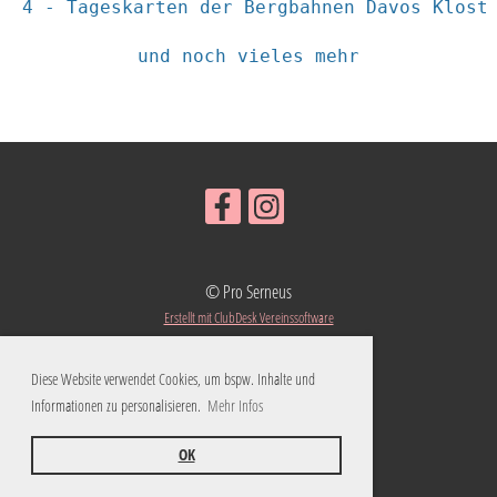
4 - Tageskarten der Bergbahnen Davos Klost
und noch vieles mehr
© Pro Serneus
Erstellt mit ClubDesk Vereinssoftware
Diese Website verwendet Cookies, um bspw. Inhalte und
Informationen zu personalisieren.
Mehr Infos
Impressum
Datenschutz
OK